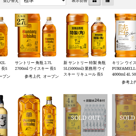
並び替え
表示切替
2L
サントリー 角瓶 2.7L
新 サントリー 特製 角瓶
キリン ウイス
 長S
2700ml ウイスキー 長S
5L(5000ml) 業務用 ウイ
PURE&MEL
スキー リキュール 長S
4000ml 4L 
ープン
参考上代
オープン
参考上