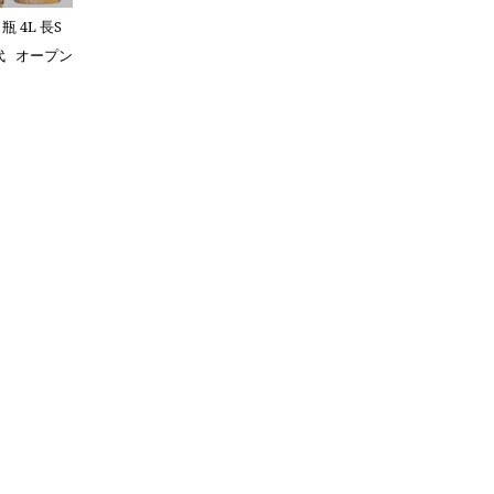
 4L 長S
代
オープン