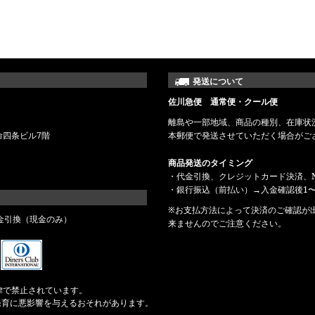
発送について
佐川急便 通常便・クール便
離島や一部地域、商品の種別、在庫状
命四条ビル7階
本郵便で発送させていただく場合がご
商品発送のタイミング
・代金引換、クレジットカード決済、N
・銀行振込（前払い）→入金確認後1〜
※お支払方法によって決済のご確認が
金引換（現金のみ）
来ませんのでご注意ください。
律で禁止されています。
発育に悪影響を与えるおそれがあります。