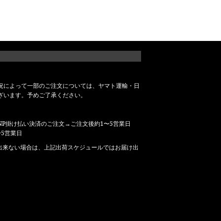
況によって一部のご注文については、ヤマト運輸・日
ざいます。予めご了承ください。
P掛け払い決済のご注文→ご注文後約1〜5営業日
5営業日
出来ない場合は、上記出荷スケジュールではお届け出