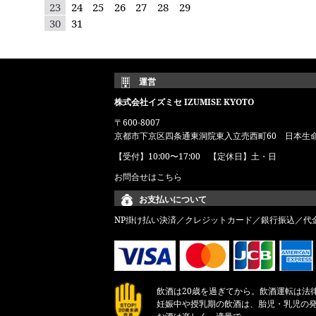
23
24
25
26
27
28
29
30
31
運営
株式会社イズミセ IZUMISE KYOTO
〒600-8007
京都市下京区四条通東洞院東入立売西町60 日本生
【受付】10:00〜17:00 【定休日】土・日
お問合せはこちら
お支払いについて
NP掛け払い決済／クレジットカード／銀行振込／代
飲酒は20歳を過ぎてから。飲酒運転は法
妊娠中や授乳期の飲酒は、胎児・乳児の