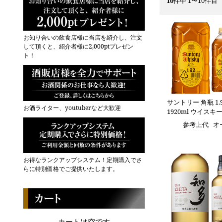
10
件中 1〜10件目
お知り合いの飲食店様に当店を紹介し、注文
して頂くと、紹介者様に2,000ptプレゼン
ト！
サントリー 角瓶 1.9
お酒ライター、youtuberなど大歓迎
1920ml ウイスキー
参考上代
オ
お得なランクアップシステム！定期購入でさ
らに特別価格でご提供いたします。
カートは空です