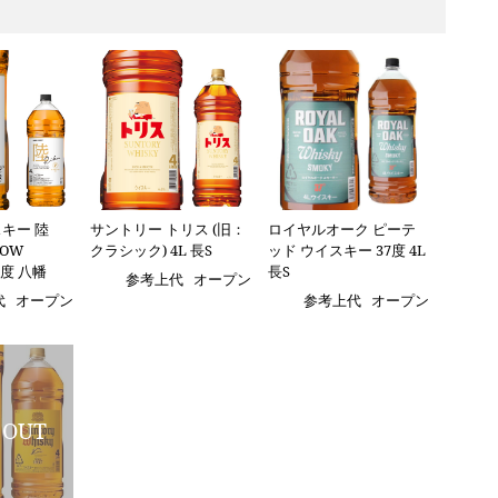
キー 陸
サントリー トリス (旧：
ロイヤルオーク ピーテ
LOW
クラシック) 4L 長S
ッド ウイスキー 37度 4L
50度 八幡
長S
参考上代
オープン
代
オープン
参考上代
オープン