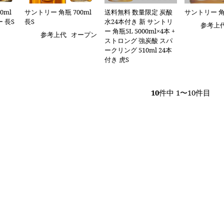
0ml
サントリー 角瓶 700ml
送料無料 数量限定 炭酸
サントリー 角瓶
 長S
長S
水24本付き 新 サントリ
参考上
ー 角瓶5L 5000ml×4本 +
参考上代
オープン
ストロング 強炭酸 スパ
ークリング 510ml 24本
付き 虎S
10
件中 1〜10件目