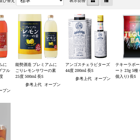
並び替え
表示切替
ムに
能勢酒造 プレミアムに
アンゴスチェラビターズ
テキーラボー
プフル
ごりレモンサワーの素
44度 200ml 長S
ート 23g 5種 
度
25度 500ml 長S
個入り) 長S
参考上代
オープン
参考上代
オープン
ープン