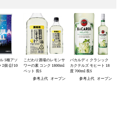
ル 5種アソ
こだわり酒場のレモンサ
バカルディ クラシック
× 2個 (計10
ワーの素 コンク 1800ml
カクテルズ モヒート 18
ペット 長S
度 700ml 長S
参考上代
オープン
参考上代
オープン