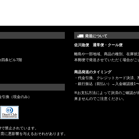
発送について
佐川急便 通常便・クール便
離島や一部地域、商品の種別、在庫状
命四条ビル7階
本郵便で発送させていただく場合がご
商品発送のタイミング
・代金引換、クレジットカード決済、N
・銀行振込（前払い）→入金確認後1〜
※お支払方法によって決済のご確認が
金引換（現金のみ）
来ませんのでご注意ください。
律で禁止されています。
発育に悪影響を与えるおそれがあります。