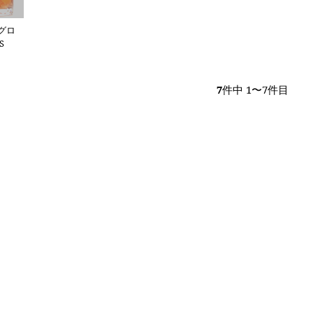
グロ
S
7
件中 1〜7件目