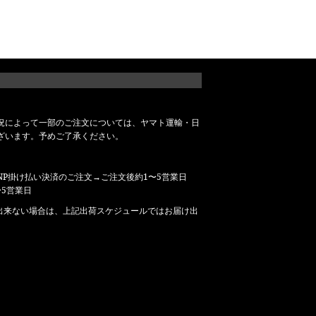
況によって一部のご注文については、ヤマト運輸・日
ざいます。予めご了承ください。
P掛け払い決済のご注文→ご注文後約1〜5営業日
5営業日
出来ない場合は、上記出荷スケジュールではお届け出