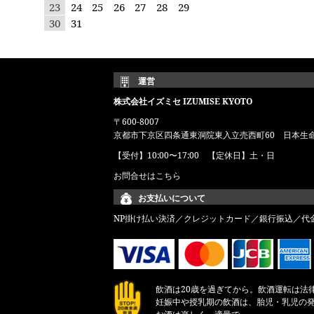
23
24
25
26
27
28
29
30
31
運営
株式会社イズミセ IZUMISE KYOTO
〒600-8007
京都市下京区四条通東洞院東入立売西町60 日本生
【受付】10:00〜17:00 【定休日】土・日
お問合せはこちら
お支払いについて
NP掛け払い決済／クレジットカード／銀行振込／代
飲酒は20歳を過ぎてから。飲酒運転は法
妊娠中や授乳期の飲酒は、胎児・乳児の