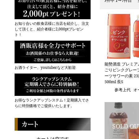
7
件中 1〜7件目
お知り合いの飲食店様に当店を紹介し、注文
して頂くと、紹介者様に2,000ptプレゼン
ト！
能勢酒造 プレミア
お酒ライター、youtuberなど大歓迎
ごりピンクグレー
ーツサワーの素 23
500ml 長S
参考上代
オ
お得なランクアップシステム！定期購入でさ
らに特別価格でご提供いたします。
カートは空です