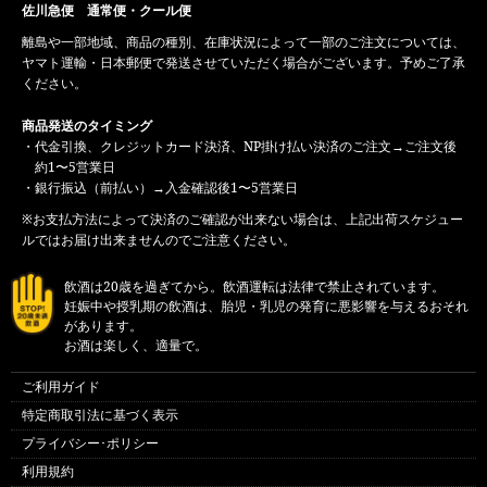
佐川急便 通常便・クール便
離島や一部地域、商品の種別、在庫状況によって一部のご注文については、
ヤマト運輸・日本郵便で発送させていただく場合がございます。予めご了承
ください。
商品発送のタイミング
・代金引換、クレジットカード決済、NP掛け払い決済のご注文→ご注文後
約1〜5営業日
・銀行振込（前払い）→入金確認後1〜5営業日
※お支払方法によって決済のご確認が出来ない場合は、上記出荷スケジュー
ルではお届け出来ませんのでご注意ください。
飲酒は20歳を過ぎてから。飲酒運転は法律で禁止されています。
妊娠中や授乳期の飲酒は、胎児・乳児の発育に悪影響を与えるおそれ
があります。
お酒は楽しく、適量で。
ご利用ガイド
特定商取引法に基づく表示
プライバシー･ポリシー
利用規約