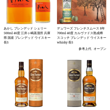
あかし ブレンデッド シェリー
デュワーズ フレンチスムース 8年
500ml 46度 江井ヶ嶋蒸溜所 兵庫
700ml 40度 カルヴァドス熟成樽
県 国産 ブレンデッド ウイスキー
スコッチ ブレンデッド ウイスキー
長S
whisky 長S
参考上代
オープン