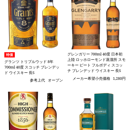
グレンガリー 700ml 40度 日本初
特価
上陸 ロッホローモンド蒸溜所 スモ
グランツ トリプルウッド 8年
ーキー ピート フルボディ スコッ
700ml 40度 スコッチ ブレンデッ
チ ブレンデッド ウイスキー 長S
ド ウイスキー 長S
メーカー希望小売価格
1,280円
参考上代
オープン