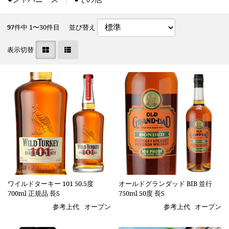
97
件中 1〜30件目
並び替え
表示切替
ワイルドターキー 101 50.5度
オールドグランダッド BIB 並行
700ml 正規品 長S
750ml 50度 長S
参考上代
オープン
参考上代
オープン