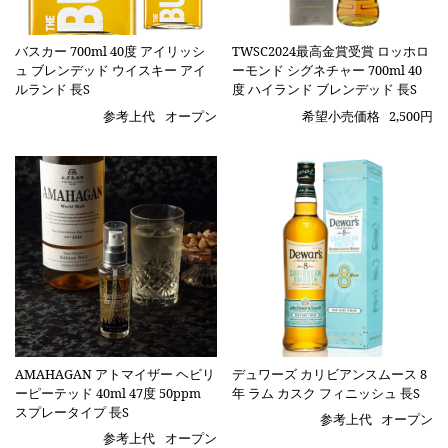
バスカー 700ml 40度 アイリッシ
TWSC2024最高金賞受賞 ロッホロ
ュ ブレンデッド ウイスキー アイ
ーモンド シグネチャー 700ml 40
ルランド 長S
度 ハイランド ブレンデッド 長S
参考上代
オープン
希望小売価格
2,500円
AMAHAGAN アトマイザー ヘビリ
デュワーズ カリビアンスムース 8
ーピーテッド 40ml 47度 50ppm
年 ラム カスク フィニッシュ 長S
スプレータイプ 長S
参考上代
オープン
参考上代
オープン