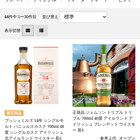
44
件中 1〜30件目
並び替え
表示切替
正規品 ジェムソン トリプル トリ
プル 700ml 40度 アイルランド ア
ブッシュミルズ 14年 シングルモ
イリッシュ ブレンデッド ウイスキ
ルト バニュルスカスク 700ml 48
ー 長S
度 シングルカスク アイリッシュ
北アイルランド ウイスキー 長S
参考上代
オープン