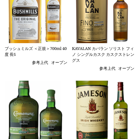
ブッシュミルズ ＜正規＞700ml 40
KAVALAN カバラン ソリスト フィ
度 長S
ノ シングルカスク カスクストレン
グス
参考上代
オープン
参考上代
オープン