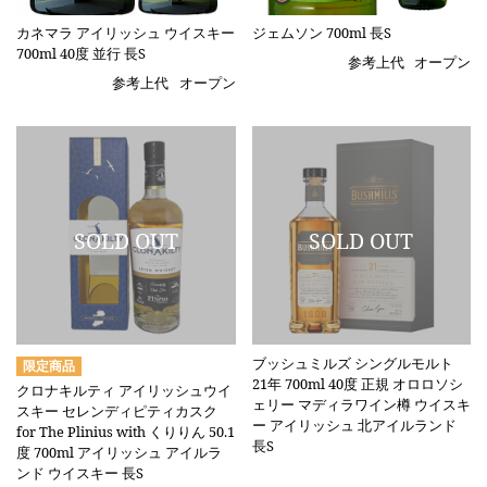
カネマラ アイリッシュ ウイスキー
ジェムソン 700ml 長S
700ml 40度 並行 長S
参考上代
オープン
参考上代
オープン
ブッシュミルズ シングルモルト
21年 700ml 40度 正規 オロロソシ
クロナキルティ アイリッシュウイ
ェリー マディラワイン樽 ウイスキ
スキー セレンディピティカスク
ー アイリッシュ 北アイルランド
for The Plinius with くりりん 50.1
長S
度 700ml アイリッシュ アイルラ
ンド ウイスキー 長S