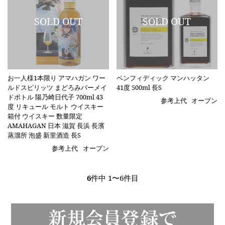
お一人様1本限り アマハガン ワー
ベンフィディック マンハッタン
ルドスピリッツ まどろみバーメイ
41度 500ml 長S
ドボトル 陽乃崎日代子 700ml 43
参考上代
オープン
度 リキュール モルト ウイスキー
箱付 ウイスキー 数量限定
AMAHAGAN 日本 滋賀 長浜 長濱
蒸溜所 泡盛 新里酒造 長S
参考上代
オープン
6
件中 1〜6件目