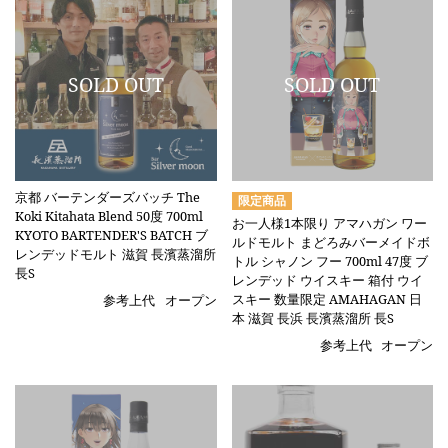
京都 バーテンダーズバッチ The
Koki Kitahata Blend 50度 700ml
お一人様1本限り アマハガン ワー
KYOTO BARTENDER'S BATCH ブ
ルドモルト まどろみバーメイドボ
レンデッドモルト 滋賀 長濱蒸溜所
トル シャノン フー 700ml 47度 ブ
長S
レンデッド ウイスキー 箱付 ウイ
スキー 数量限定 AMAHAGAN 日
参考上代
オープン
本 滋賀 長浜 長濱蒸溜所 長S
参考上代
オープン