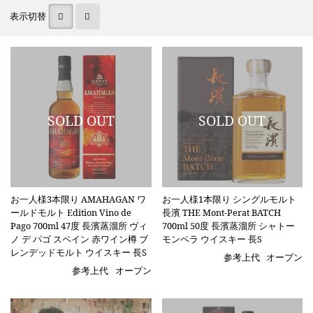
表示切替
お一人様3本限り AMAHAGAN ワ
お一人様1本限り シングルモルト
ールドモルト Edition Vino de
長濱 THE Mont-Perat BATCH
Pago 700ml 47度 長濱蒸溜所 ヴィ
700ml 50度 長濱蒸溜所 シャトー
ノ デ パゴ スペイン 赤ワイン樽 ブ
モンペラ ウイスキー 長S
レンデッドモルト ウイスキー 長S
参考上代
オープン
参考上代
オープン