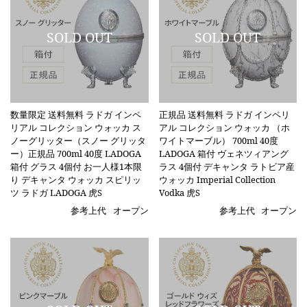
数量限定 送料無料 ラドガ インペ
正規品 送料無料 ラドガ インペリ
リアル コレクション ウォッカ ス
アル コレクション ウォッカ （ホ
ノーグリッター（スノー グリッタ
ワイトマーブル） 700ml 40度
ー）正規品 700ml 40度 LADOGA
LADOGA 箱付 ヴェネツィアング
箱付 グラス 4個付 お一人様1本限
ラス 4個付 デキャンタ ラトビア産
り デキャンタ ウォッカ スピリッ
ウォッカ Imperial Collection
ツ ラドガ LADOGA 虎S
Vodka 虎S
参考上代
オープン
参考上代
オープン