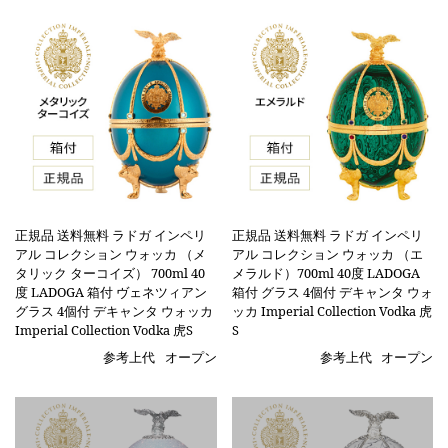
正規品 送料無料 ラドガ インペリ
正規品 送料無料 ラドガ インペリ
アル コレクション ウォッカ （メ
アル コレクション ウォッカ （エ
タリック ターコイズ） 700ml 40
メラルド）700ml 40度 LADOGA
度 LADOGA 箱付 ヴェネツィアン
箱付 グラス 4個付 デキャンタ ウォ
グラス 4個付 デキャンタ ウォッカ
ッカ Imperial Collection Vodka 虎
Imperial Collection Vodka 虎S
S
参考上代
オープン
参考上代
オープン