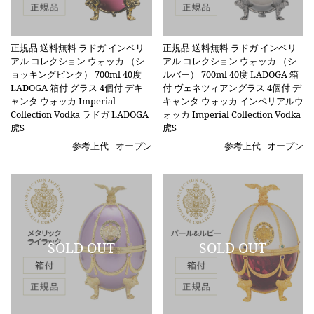
正規品 送料無料 ラドガ インペリ
正規品 送料無料 ラドガ インペリ
アル コレクション ウォッカ （シ
アル コレクション ウォッカ （シ
ョッキングピンク） 700ml 40度
ルバー） 700ml 40度 LADOGA 箱
LADOGA 箱付 グラス 4個付 デキ
付 ヴェネツィアングラス 4個付 デ
ャンタ ウォッカ Imperial
キャンタ ウォッカ インペリアルウ
Collection Vodka ラドガ LADOGA
ォッカ Imperial Collection Vodka
虎S
虎S
参考上代
オープン
参考上代
オープン