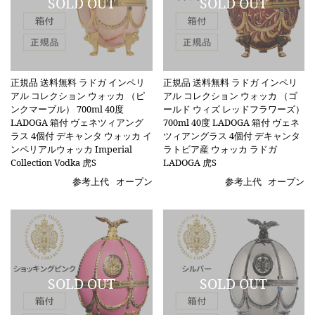
正規品 送料無料 ラドガ インペリ
正規品 送料無料 ラドガ インペリ
アル コレクション ウォッカ （ピ
アル コレクション ウォッカ （ゴ
ンクマーブル） 700ml 40度
ールド ウィズ レッドフラワーズ）
LADOGA 箱付 ヴェネツィアング
700ml 40度 LADOGA 箱付 ヴェネ
ラス 4個付 デキャンタ ウォッカ イ
ツィアングラス 4個付 デキャンタ
ンペリアルウォッカ Imperial
ラトビア産 ウォッカ ラドガ
Collection Vodka 虎S
LADOGA 虎S
参考上代
オープン
参考上代
オープン