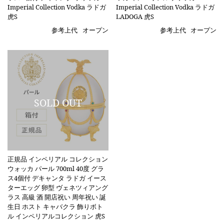
Imperial Collection Vodka ラドガ
Imperial Collection Vodka ラドガ
虎S
LADOGA 虎S
参考上代
オープン
参考上代
オープン
正規品 インペリアル コレクション
ウォッカ パール 700ml 40度 グラ
ス4個付 デキャンタ ラドガ イース
ターエッグ 卵型 ヴェネツィアング
ラス 高級 酒 開店祝い 周年祝い 誕
生日 ホスト キャバクラ 飾りボト
ル インペリアルコレクション 虎S