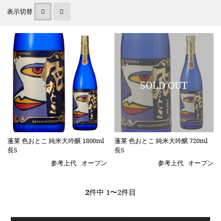
表示切替
蓬莱 色おとこ 純米大吟醸 1800ml
蓬莱 色おとこ 純米大吟醸 720ml
長S
長S
参考上代
オープン
参考上代
オープン
2
件中 1〜2件目