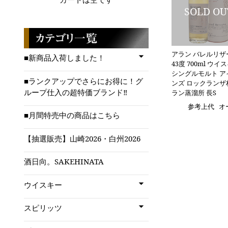
アラン バレルリザ
■新商品入荷しました！
43度 700ml ウイ
シングルモルト ア
■ランクアップでさらにお得に！グ
ンズ ロックランザ
ループ仕入の超特価ブランド‼
ラン蒸溜所 長S
参考上代
オ
■月間特売中の商品はこちら
【抽選販売】山崎2026・白州2026
酒日向。SAKEHINATA
ウイスキー
スピリッツ