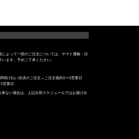
況によって一部のご注文については、ヤマト運輸・日
ざいます。予めご了承ください。
P掛け払い決済のご注文→ご注文後約1〜5営業日
5営業日
出来ない場合は、上記出荷スケジュールではお届け出