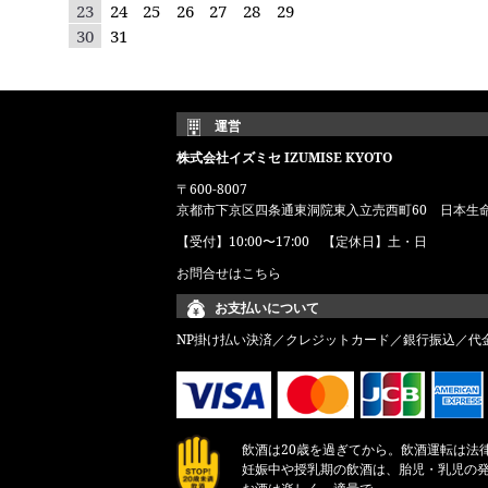
23
24
25
26
27
28
29
30
31
運営
株式会社イズミセ IZUMISE KYOTO
〒600-8007
京都市下京区四条通東洞院東入立売西町60 日本生
【受付】10:00〜17:00 【定休日】土・日
お問合せはこちら
お支払いについて
NP掛け払い決済／クレジットカード／銀行振込／代
飲酒は20歳を過ぎてから。飲酒運転は法
妊娠中や授乳期の飲酒は、胎児・乳児の