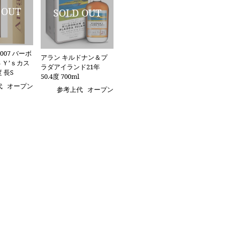
2007 バーボ
アラン キルドナン＆プ
3 Ｙ’ｓカス
ラダアイランド21年
度 長S
50.4度 700ml
代
オープン
参考上代
オープン