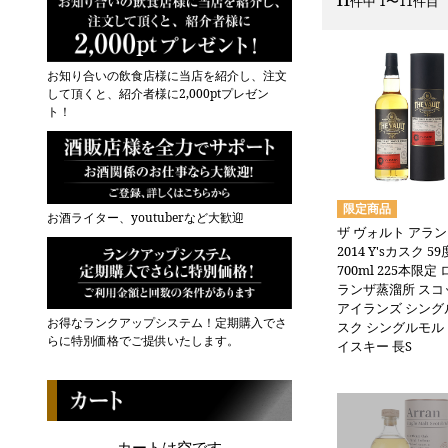
11
件中 1〜11件目
お知り合いの飲食店様に当店を紹介し、注文
して頂くと、紹介者様に2,000ptプレゼン
ト！
お酒ライター、youtuberなど大歓迎
ザ ヴォルト アラン 
2014 Y'sカスク 59
700ml 225本限定
ランザ蒸溜所 スコ
アイランズ シング
お得なランクアップシステム！定期購入でさ
スク シングルモル
らに特別価格でご提供いたします。
イスキー 長S
カートは空です