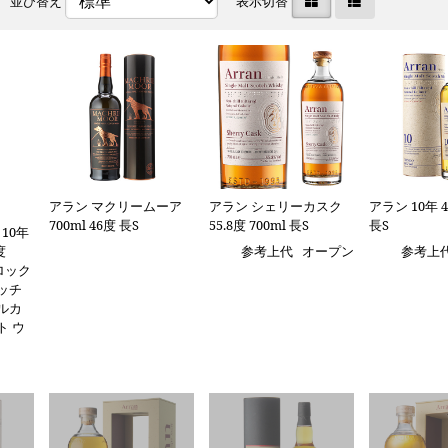
並び替え
表示切替
アラン マクリームーア
アラン シェリーカスク
アラン 10年 4
700ml 46度 長S
55.8度 700ml 長S
長S
10年
度
参考上代
オープン
参考上
 ロック
ッチ
ルカ
ト ウ