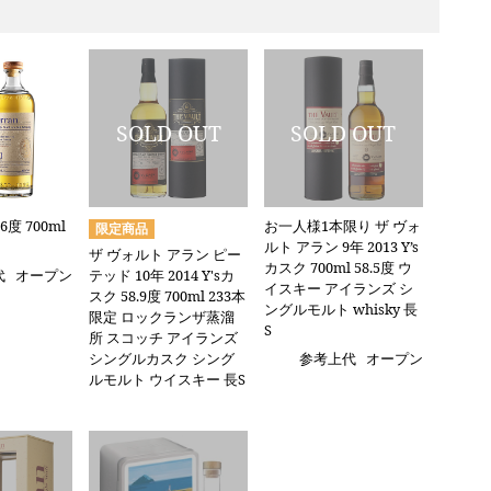
6度 700ml
お一人様1本限り ザ ヴォ
ルト アラン 9年 2013 Y’s
ザ ヴォルト アラン ピー
カスク 700ml 58.5度 ウ
テッド 10年 2014 Y'sカ
代
オープン
イスキー アイランズ シ
スク 58.9度 700ml 233本
ングルモルト whisky 長
限定 ロックランザ蒸溜
S
所 スコッチ アイランズ
シングルカスク シング
参考上代
オープン
ルモルト ウイスキー 長S