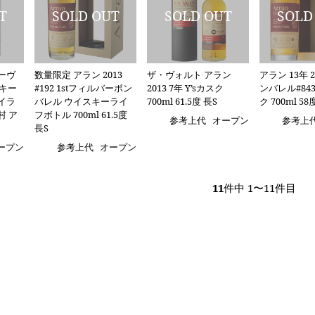
ーヴ
数量限定 アラン 2013
ザ・ヴォルト アラン
アラン 13年 
スキー
#192 1stフィルバーボン
2013 7年 Y’sカスク
ンバレル#84
イラ
バレル ウイスキーライ
700ml 61.5度 長S
ク 700ml 58
村 ア
フボトル 700ml 61.5度
参考上代
オープン
参考上
長S
ープン
参考上代
オープン
11
件中 1〜11件目