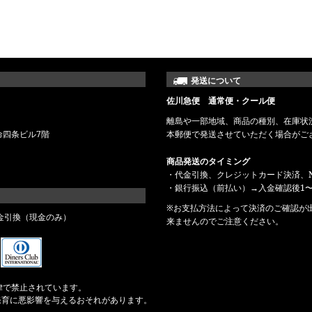
発送について
佐川急便 通常便・クール便
離島や一部地域、商品の種別、在庫状
命四条ビル7階
本郵便で発送させていただく場合がご
商品発送のタイミング
・代金引換、クレジットカード決済、N
・銀行振込（前払い）→入金確認後1〜
※お支払方法によって決済のご確認が
金引換（現金のみ）
来ませんのでご注意ください。
律で禁止されています。
発育に悪影響を与えるおそれがあります。