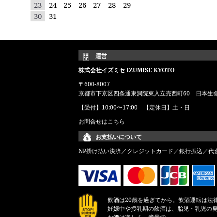
23
24
25
26
27
28
29
30
31
運営
株式会社イズミセ IZUMISE KYOTO
〒600-8007
京都市下京区四条通東洞院東入立売西町60 日本生
【受付】10:00〜17:00 【定休日】土・日
お問合せはこちら
お支払いについて
NP掛け払い決済／クレジットカード／銀行振込／代
飲酒は20歳を過ぎてから。飲酒運転は法
妊娠中や授乳期の飲酒は、胎児・乳児の