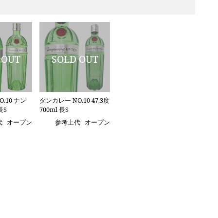
.10 ナン
タンカレー NO.10 47.3度
長S
700ml 長S
代
オープン
参考上代
オープン