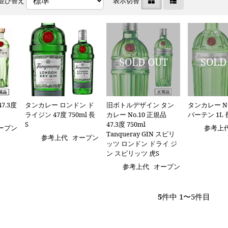
並び替え
表示切替
7.3度
タンカレー ロンドン ド
旧ボトルデザイン タン
タンカレー NO
ライジン 47度 750ml 長
カレー No.10 正規品
バーテン 1L 
S
47.3度 750ml
ープン
参考上
Tanqueray GIN スピリ
参考上代
オープン
ッツ ロンドン ドライ ジ
ン スピリッツ 虎S
参考上代
オープン
5
件中 1〜5件目