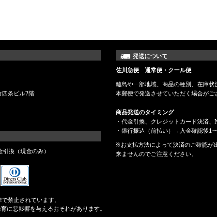
発送について
佐川急便 通常便・クール便
離島や一部地域、商品の種別、在庫状
命四条ビル7階
本郵便で発送させていただく場合がご
商品発送のタイミング
・代金引換、クレジットカード決済、N
・銀行振込（前払い）→入金確認後1〜
※お支払方法によって決済のご確認が
金引換（現金のみ）
来ませんのでご注意ください。
律で禁止されています。
発育に悪影響を与えるおそれがあります。