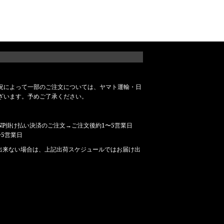
況によって一部のご注文については、ヤマト運輸・日
ざいます。予めご了承ください。
P掛け払い決済のご注文→ご注文後約1〜5営業日
5営業日
出来ない場合は、上記出荷スケジュールではお届け出