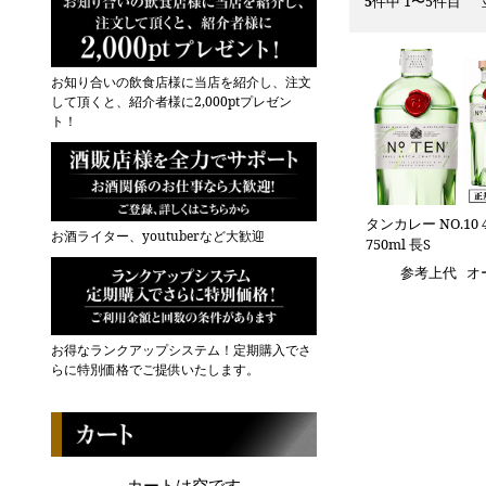
5
件中 1〜5件目
お知り合いの飲食店様に当店を紹介し、注文
して頂くと、紹介者様に2,000ptプレゼン
ト！
タンカレー NO.10 4
お酒ライター、youtuberなど大歓迎
750ml 長S
参考上代
オ
お得なランクアップシステム！定期購入でさ
らに特別価格でご提供いたします。
カートは空です