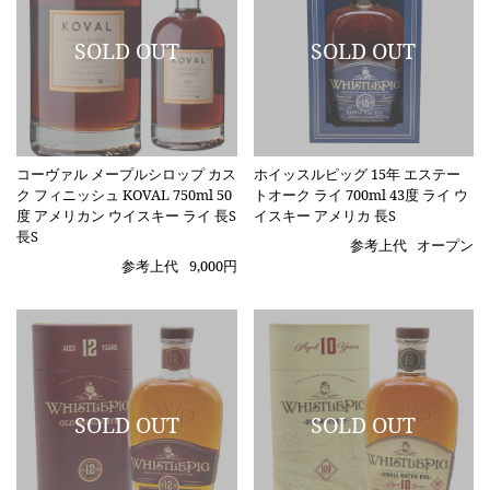
コーヴァル メープルシロップ カス
ホイッスルピッグ 15年 エステー
ク フィニッシュ KOVAL 750ml 50
トオーク ライ 700ml 43度 ライ ウ
度 アメリカン ウイスキー ライ 長S
イスキー アメリカ 長S
長S
参考上代
オープン
参考上代
9,000円