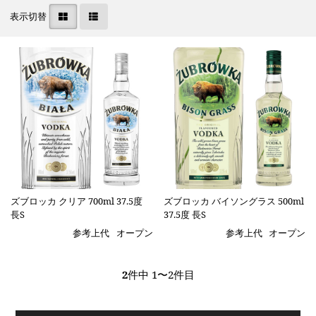
表示切替
ズブロッカ クリア 700ml 37.5度
ズブロッカ バイソングラス 500ml
長S
37.5度 長S
参考上代
オープン
参考上代
オープン
2
件中 1〜2件目