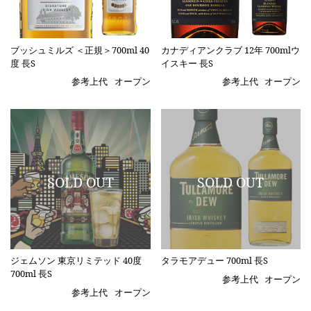
ブッシュミルズ ＜正規＞700ml 40
カナディアンクラブ 12年 700mlウ
度 長S
イスキー 長S
参考上代
オープン
参考上代
オープン
ジェムソン 東京リミテッド 40度
タラモアデュー 700ml 長S
700ml 長S
参考上代
オープン
参考上代
オープン