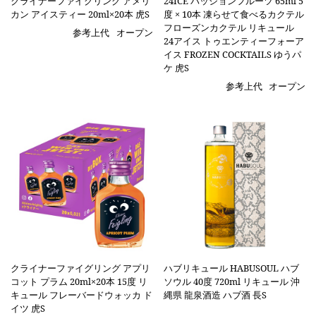
クライナーファイグリング アメリ
24ICE パッションフルーツ 65ml 5
カン アイスティー 20ml×20本 虎S
度 × 10本 凍らせて食べるカクテル
フローズンカクテル リキュール
参考上代
オープン
24アイス トゥエンティーフォーア
イス FROZEN COCKTAILS ゆうパ
ケ 虎S
参考上代
オープン
クライナーファイグリング アプリ
ハブリキュール HABUSOUL ハブ
コット プラム 20ml×20本 15度 リ
ソウル 40度 720ml リキュール 沖
キュール フレーバードウォッカ ド
縄県 龍泉酒造 ハブ酒 長S
イツ 虎S