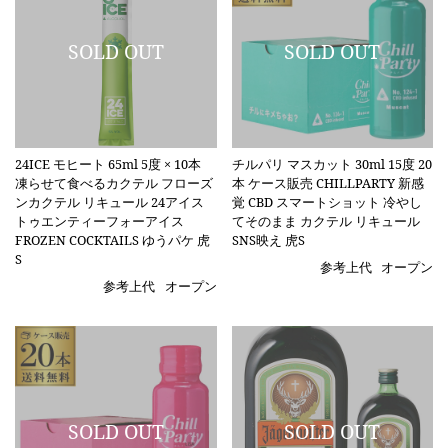
24ICE モヒート 65ml 5度 × 10本
チルパリ マスカット 30ml 15度 20
凍らせて食べるカクテル フローズ
本 ケース販売 CHILLPARTY 新感
ンカクテル リキュール 24アイス
覚 CBD スマートショット 冷やし
トゥエンティーフォーアイス
てそのまま カクテル リキュール
FROZEN COCKTAILS ゆうパケ 虎
SNS映え 虎S
S
参考上代
オープン
参考上代
オープン