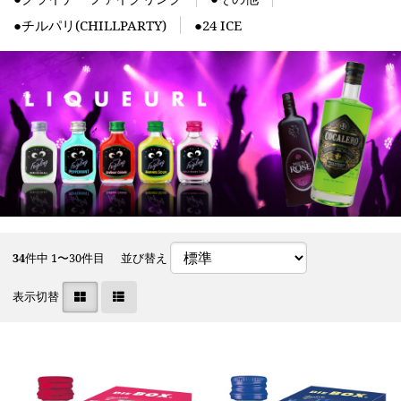
●チルパリ(CHILLPARTY)
●24 ICE
34
件中 1〜30件目
並び替え
表示切替