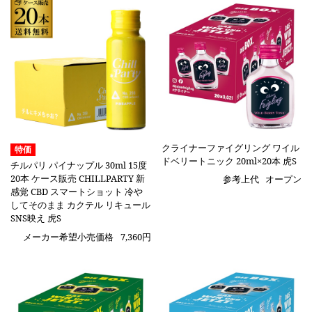
クライナーファイグリング ワイル
特価
ドベリートニック 20ml×20本 虎S
チルパリ パイナップル 30ml 15度
20本 ケース販売 CHILLPARTY 新
参考上代
オープン
感覚 CBD スマートショット 冷や
してそのまま カクテル リキュール
SNS映え 虎S
メーカー希望小売価格
7,360円