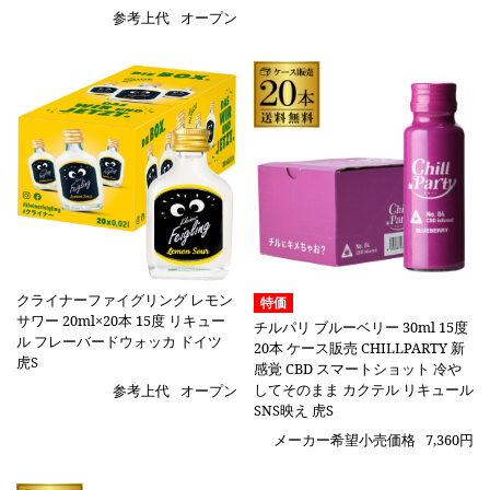
参考上代
オープン
クライナーファイグリング レモン
特価
サワー 20ml×20本 15度 リキュー
チルパリ ブルーベリー 30ml 15度
ル フレーバードウォッカ ドイツ
20本 ケース販売 CHILLPARTY 新
虎S
感覚 CBD スマートショット 冷や
してそのまま カクテル リキュール
参考上代
オープン
SNS映え 虎S
メーカー希望小売価格
7,360円