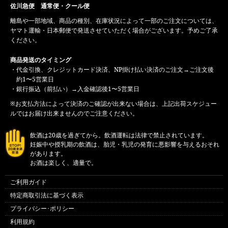
佐川急便 通常便・クール便
離島や一部地域、商品の種別、在庫状況によって一部のご注文については、
ヤマト運輸・日本郵便で発送させていただく場合がございます。予めご了承
ください。
商品発送のタイミング
・代金引換、クレジットカード決済、NP掛け払い決済のご注文→ご注文後
約1〜5営業日
・銀行振込（前払い）→入金確認後1〜5営業日
※お支払方法によって決済のご確認が出来ない場合は、上記出荷スケジュー
ルではお届け出来ませんのでご注意ください。
飲酒は20歳を過ぎてから。飲酒運転は法律で禁止されています。
妊娠中や授乳期の飲酒は、胎児・乳児の発育に悪影響を与えるおそれ
があります。
お酒は楽しく、適量で。
ご利用ガイド
特定商取引法に基づく表示
プライバシー･ポリシー
利用規約