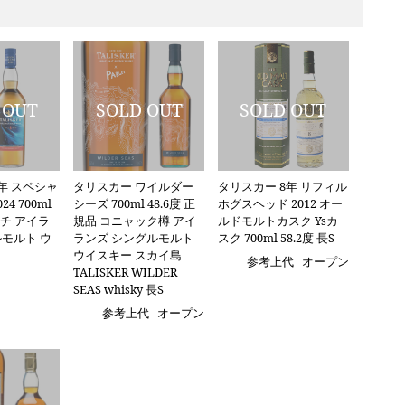
年 スペシャ
タリスカー ワイルダー
タリスカー 8年 リフィル
4 700ml
シーズ 700ml 48.6度 正
ホグスヘッド 2012 オー
ッチ アイラ
規品 コニャック樽 アイ
ルドモルトカスク Ysカ
ルモルト ウ
ランズ シングルモルト
スク 700ml 58.2度 長S
ウイスキー スカイ島
参考上代
オープン
TALISKER WILDER
SEAS whisky 長S
参考上代
オープン