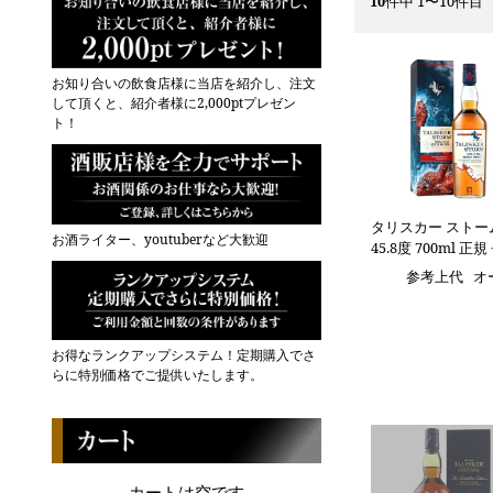
10
件中 1〜10件目
お知り合いの飲食店様に当店を紹介し、注文
して頂くと、紹介者様に2,000ptプレゼン
ト！
タリスカー ストー
お酒ライター、youtuberなど大歓迎
45.8度 700ml 正規
参考上代
オ
お得なランクアップシステム！定期購入でさ
らに特別価格でご提供いたします。
カートは空です