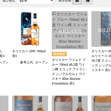
並び替え
表示切替
ム
タリスカー 10年 700ml
タリスカー 8
 長S
長S
ルリリース 202
タリスカー ワイルド ブ
58.7度 スコ
ープン
参考上代
オープン
ルー 700ml 48.2度 ワイ
ンズ シング
ン樽 スコッチ アイラン
イスキー 長S
ズ シングルモルト ウイ
スキー Blue Marine
Foundation 長S