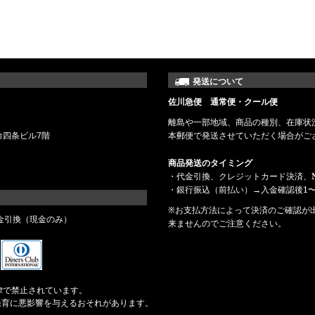
発送について
佐川急便 通常便・クール便
離島や一部地域、商品の種別、在庫状
命四条ビル7階
本郵便で発送させていただく場合がご
商品発送のタイミング
・代金引換、クレジットカード決済、N
・銀行振込（前払い）→入金確認後1〜
※お支払方法によって決済のご確認が
金引換（現金のみ）
来ませんのでご注意ください。
律で禁止されています。
発育に悪影響を与えるおそれがあります。