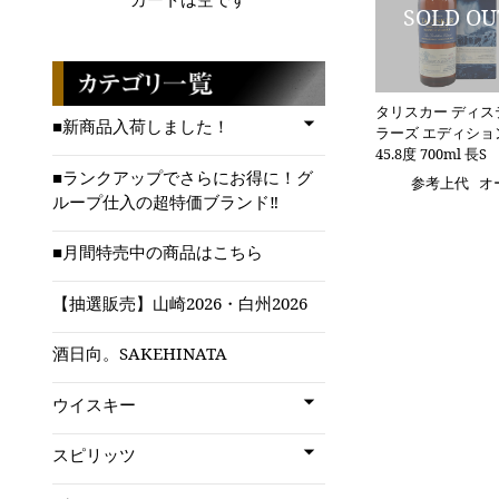
タリスカー ディス
■新商品入荷しました！
ラーズ エディショ
45.8度 700ml 長S
■ランクアップでさらにお得に！グ
参考上代
オ
ループ仕入の超特価ブランド‼
■月間特売中の商品はこちら
【抽選販売】山崎2026・白州2026
酒日向。SAKEHINATA
ウイスキー
スピリッツ