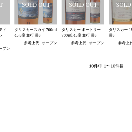
ティ
タリスカースカイ 700ml
タリスカー ポートリー
タリスカー 18
ン
45.8度 並行 長S
700ml 45度 並行 長S
長S
参考上代
オープン
参考上代
オープン
参考上
ープン
10
件中 1〜10件目