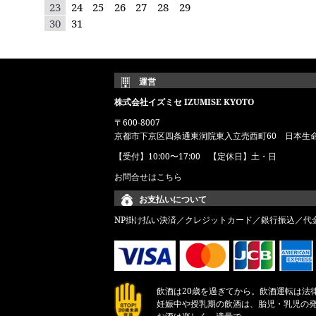
23
24
25
26
27
28
29
30
31
運営
株式会社イズミセ IZUMISE KYOTO
〒600-8007
京都市下京区四条通東洞院東入立売西町60 日本生
【受付】10:00〜17:00 【定休日】土・日
お問合せはこちら
お支払いについて
NP掛け払い決済／クレジットカード／銀行振込／代
飲酒は20歳を過ぎてから。飲酒運転は法
妊娠中や授乳期の飲酒は、胎児・乳児の