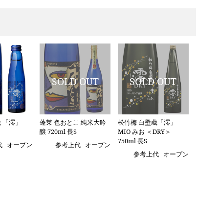
 「澪」
蓬莱 色おとこ 純米大吟
松竹梅 白壁蔵「澪」
醸 720ml 長S
MIO みお ＜DRY＞
750ml 長S
代
オープン
参考上代
オープン
参考上代
オープン