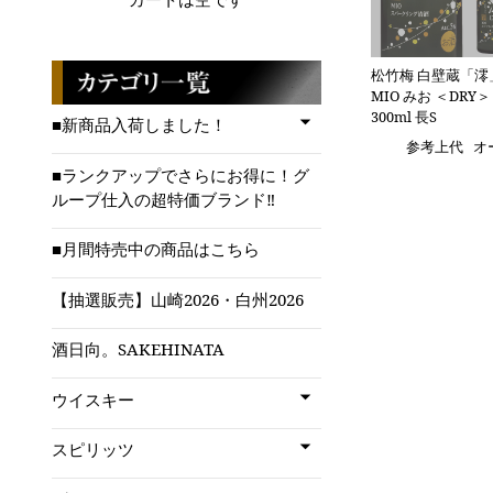
松竹梅 白壁蔵「澪
MIO みお ＜DRY＞
300ml 長S
■新商品入荷しました！
参考上代
オ
■ランクアップでさらにお得に！グ
ループ仕入の超特価ブランド‼
■月間特売中の商品はこちら
【抽選販売】山崎2026・白州2026
酒日向。SAKEHINATA
ウイスキー
スピリッツ