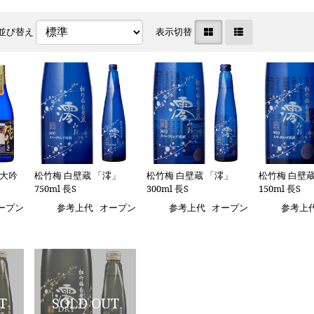
並び替え
表示切替
米大吟
松竹梅 白壁蔵 「澪」
松竹梅 白壁蔵 「澪」
松竹梅 白壁蔵
750ml 長S
300ml 長S
150ml 長S
ープン
参考上代
オープン
参考上代
オープン
参考上