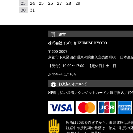
23
24
25
26
27
28
29
30
31
運営
株式会社イズミセ IZUMISE KYOTO
〒600-8007
京都市下京区四条通東洞院東入立売西町60 日本生
【受付】10:00〜17:00 【定休日】土・日
お問合せはこちら
お支払いについて
NP掛け払い決済／クレジットカード／銀行振込／代
飲酒は20歳を過ぎてから。飲酒運転は法
妊娠中や授乳期の飲酒は、胎児・乳児の