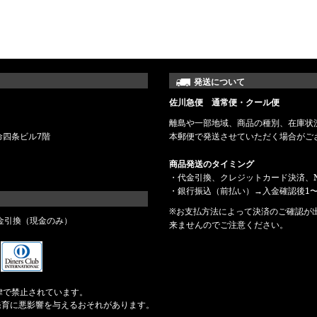
発送について
佐川急便 通常便・クール便
離島や一部地域、商品の種別、在庫状
命四条ビル7階
本郵便で発送させていただく場合がご
商品発送のタイミング
・代金引換、クレジットカード決済、N
・銀行振込（前払い）→入金確認後1〜
※お支払方法によって決済のご確認が
金引換（現金のみ）
来ませんのでご注意ください。
律で禁止されています。
発育に悪影響を与えるおそれがあります。