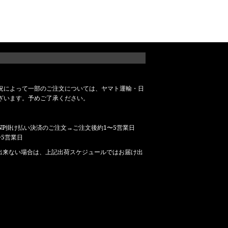
況によって一部のご注文については、ヤマト運輸・日
ざいます。予めご了承ください。
P掛け払い決済のご注文→ご注文後約1〜5営業日
5営業日
出来ない場合は、上記出荷スケジュールではお届け出