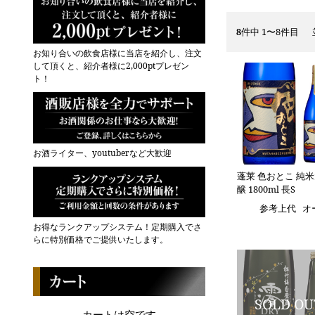
8
件中 1〜8件目
お知り合いの飲食店様に当店を紹介し、注文
して頂くと、紹介者様に2,000ptプレゼン
ト！
お酒ライター、youtuberなど大歓迎
蓬莱 色おとこ 純
醸 1800ml 長S
参考上代
オ
お得なランクアップシステム！定期購入でさ
らに特別価格でご提供いたします。
カートは空です