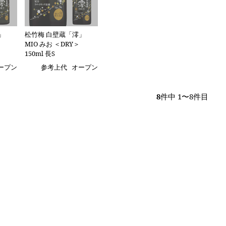
」
松竹梅 白壁蔵「澪」
MIO みお ＜DRY＞
150ml 長S
ープン
参考上代
オープン
8
件中 1〜8件目