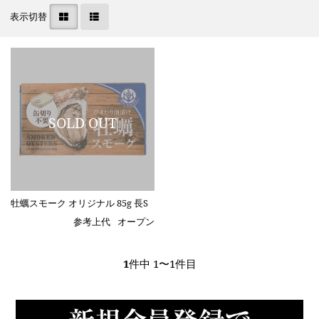
表示切替
牡蠣スモーク オリジナル 85g 長S
参考上代
オープン
1
件中 1〜1件目