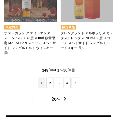
ザ マッカラン ア ナイトオンアー
グレングラント アルボラリス カス
ス イン ヘレス 43度 700ml 数量限
クストレングス 700ml 58度 スコ
定 MACALLAN スコッチ スペイサ
ッチ スペイサイド シングルモルト
イド シングルモルト ウイスキー
ウイスキー 長S
長S
148
件中 1〜30件目
1
2
3
4
5