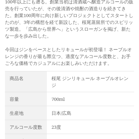
100年以上にも遡る。創業当初は清酒蔵へ醸造アルコールの販
売を行っていたが、その後清酒や焼酎の酒造りを続きてき
た。創業100周年に向け新しいプロジェクトとしてスタートし
たのが、3年の構想を経て新設した、桜尾蒸留所でのスピリッ
ツ製造。「広島から世界へ」というスローガンを掲げ、新た
な一歩を歩み出した。
今回はジンをベースとしたリキュールが初登場！ ネーブルオ
レンジの香りが最も際立つ、適度なアルコール度数と、お手
ごろな価格でカジュアルにお楽しみいただけます。
商品名
桜尾 ジンリキュール ネーブルオレン
ジ
容量
700ml
生産地
日本/広島
アルコール度数
23度