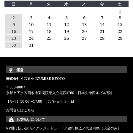
日
月
火
水
木
金
土
1
2
3
4
5
6
7
8
9
10
11
12
13
14
15
16
17
18
19
20
21
22
23
24
25
26
27
28
29
30
31
運営
株式会社イズミセ IZUMISE KYOTO
〒600-8007
京都市下京区四条通東洞院東入立売西町60 日本生命四条ビル7階
【受付】10:00〜17:00 【定休日】土・日
お問合せはこちら
お支払いについて
NP掛け払い決済／クレジットカード／銀行振込／代金引換（現金のみ）