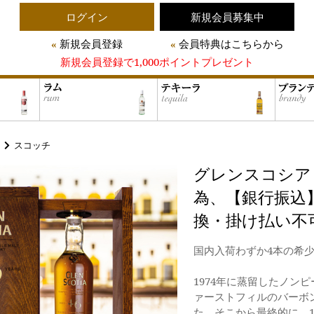
ログイン
新規会員募集中
新規会員登録
会員特典はこちらから
新規会員登録で1,000ポイントプレゼント
スコッチ
グレンスコシア 46
為、【銀行振込
換・掛け払い不
国内入荷わずか4本の希
1974年に蒸留したノン
ァーストフィルのバーボ
た。そこから最終的に、