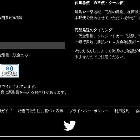
佐川急便 通常便・クール便
離島や一部地域、商品の種別、在庫状
命四条ビル7階
本郵便で発送させていただく場合がご
商品発送のタイミング
・代金引換、クレジットカード決済、N
・銀行振込（前払い）→入金確認後1〜
※お支払方法によって決済のご確認が
金引換（現金のみ）
来ませんのでご注意ください。
律で禁止されています。
発育に悪影響を与えるおそれがあります。
用ガイド
特定商取引法に基づく表示
プライバシー･ポリシー
利用規約
会