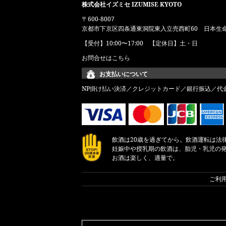
株式会社イズミセ IZUMISE KYOTO
〒600-8007
京都市下京区四条通東洞院東入立売西町60 日本生
【受付】10:00〜17:00 【定休日】土・日
お問合せはこちら
お支払いについて
NP掛け払い決済／クレジットカード／銀行振込／代
飲酒は20歳を過ぎてから。飲酒運転は法
妊娠中や授乳期の飲酒は、胎児・乳児の
お酒は楽しく、適量で。
ご利