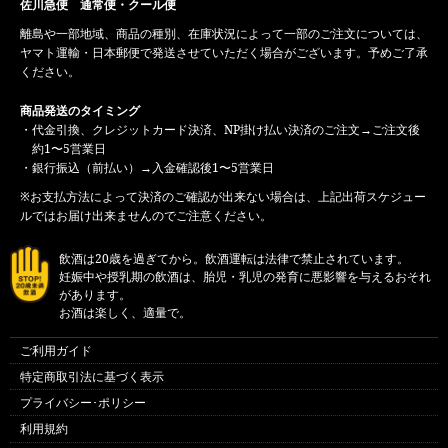
佐川急便 通常便・クール便
離島や一部地域、商品の種別、在庫状況によって一部のご注文については、
ヤマト運輸・日本郵便で発送させていただく場合がございます。予めご了承
ください。
商品発送のタイミング
・代金引換、クレジットカード決済、NP掛け払い決済のご注文→ご注文後
約1〜5営業日
・銀行振込（前払い）→入金確認後1〜5営業日
※お支払方法によって決済のご確認が出来ない場合は、上記出荷スケジュー
ルではお届け出来ませんのでご注意ください。
飲酒は20歳を過ぎてから。飲酒運転は法律で禁止されています。
妊娠中や授乳期の飲酒は、胎児・乳児の発育に悪影響を与えるおそれ
があります。
お酒は楽しく、適量で。
ご利用ガイド
特定商取引法に基づく表示
プライバシー･ポリシー
利用規約