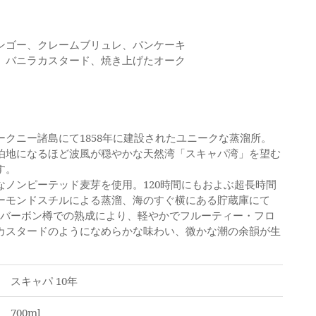
】
ンゴー、クレームブリュレ、パンケーキ
、バニラカスタード、焼き上げたオーク
クニー諸島にて1858年に建設されたユニークな蒸溜所。
泊地になるほど波風が穏やかな天然湾「スキャパ湾」を望む
す。
なノンピーテッド麦芽を使用。120時間にもおよぶ超長時間
ーモンドスチルによる蒸溜、海のすぐ横にある貯蔵庫にて
ルのバーボン樽での熟成により、軽やかでフルーティー・フロ
カスタードのようになめらかな味わい、微かな潮の余韻が生
スキャパ 10年
700ml