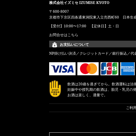
株式会社イズミセ IZUMISE KYOTO
〒600-8007
京都市下京区四条通東洞院東入立売西町60 日本生
【受付】10:00〜17:00 【定休日】土・日
お問合せはこちら
お支払いについて
NP掛け払い決済／クレジットカード／銀行振込／代
飲酒は20歳を過ぎてから。飲酒運転は法
妊娠中や授乳期の飲酒は、胎児・乳児の
お酒は楽しく、適量で。
ご利