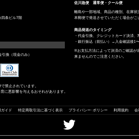
佐川急便 通常便・クール便
離島や一部地域、商品の種別、在庫状
命四条ビル7階
本郵便で発送させていただく場合がご
商品発送のタイミング
・代金引換、クレジットカード決済、N
・銀行振込（前払い）→入金確認後1〜
※お支払方法によって決済のご確認が
金引換（現金のみ）
来ませんのでご注意ください。
律で禁止されています。
発育に悪影響を与えるおそれがあります。
用ガイド
特定商取引法に基づく表示
プライバシー･ポリシー
利用規約
会