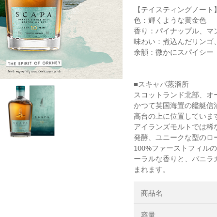
【テイスティングノート
色：輝くような黄金色
香り：パイナップル、マ
味わい：煮込んだリンゴ
余韻：微かにスパイシー
■スキャパ蒸溜所
スコットランド北部、オー
かつて英国海置の艦艇信
高台の上に位置していま
アイランズモルトでは稀
発酵、ユニークな型のロ
100%ファーストフィ
ーラルな香りと、バニラ
まれます。
商品名
容量